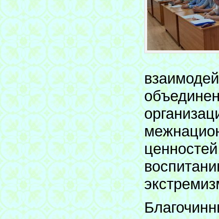
взаимодей
объединен
организац
межнацион
ценностей
воспитани
экстремиз
Благочинн