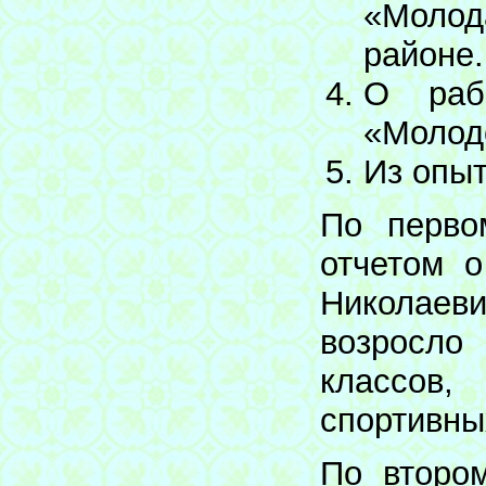
«Молод
районе.
О раб
«Молод
Из опы
По перво
отчетом 
Николаеви
возросло
классов
спортивны
По второ