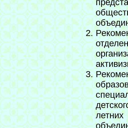
предст
общес
объеди
Рекоме
отдел
органи
активиз
Реком
образо
специа
детско
летни
объед