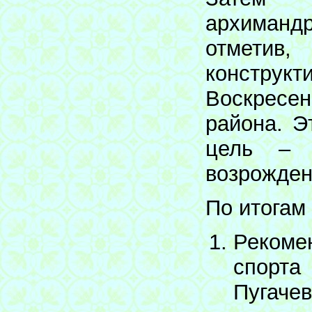
архиманд
отметив,
конструк
Воскресе
района. Э
цель – в
возрожден
По итогам
Рекоме
спорта
Пугач