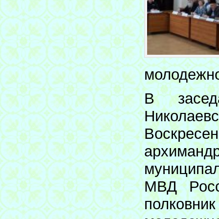
молодежно
В засед
Николае
Воскресен
архиманд
муниципал
МВД Росс
полковник