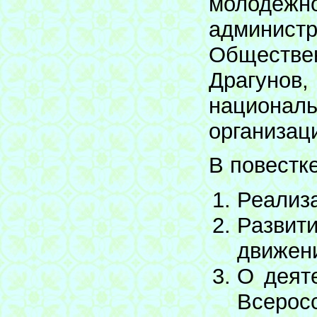
молодеж
администр
Обществе
Драгунов,
национа
организац
В повестк
Реализа
Развит
движени
О деяте
Всеро