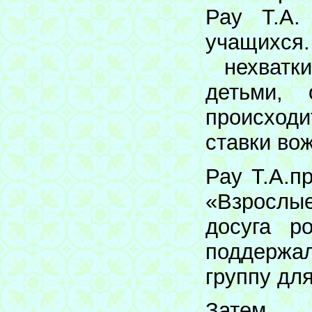
Рау Т.А.
учащихся.
нехватки
детьми,
происход
ставки во
Рау Т.А.п
«Взрослы
досуга р
поддержа
группу дл
Затем б