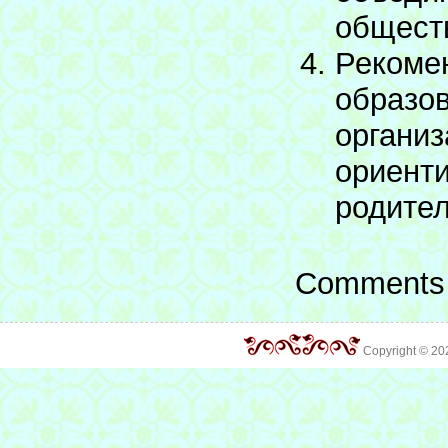
общест
Реком
образо
орган
ориенти
родител
Comments 
Copyright © 2