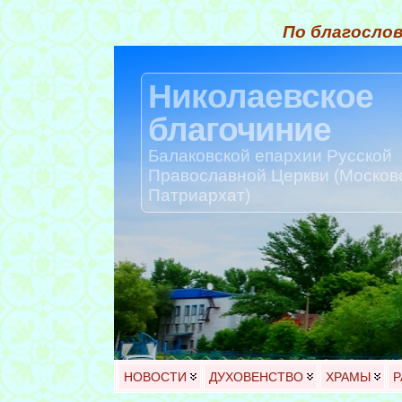
По благослов
Николаевское
благочиние
Балаковской епархии Русской
Православной Церкви (Москов
Патриархат)
НОВОСТИ
ДУХОВЕНСТВО
ХРАМЫ
Р