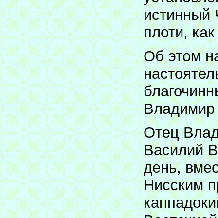
истинный 
плоти, ка
Об этом н
настоятел
благочинн
Владимир
Отец Влад
Василий В
день, вме
Нисским п
каппадоки