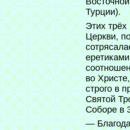
Восточной
Турции).
Этих трёх
Церкви, п
сотрясала
еретиками
соотношен
во Христе
строго в 
Святой Тр
Соборе в 3
— Благода