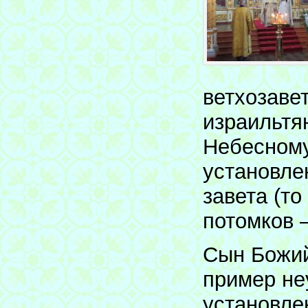
ветхозаве
израильтя
Небесному
установле
завета (то
потомков –
Сын Божий
пример не
установле