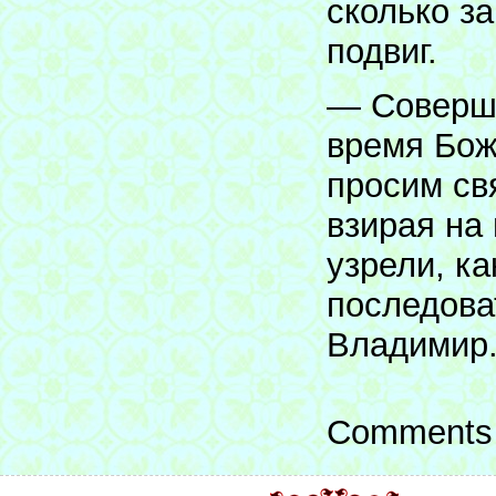
сколько з
подвиг.
— Соверша
время Бож
просим свя
взирая на
узрели, ка
последова
Владимир
Comments 