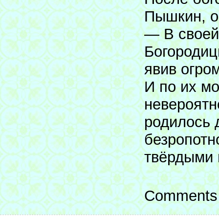
Пышкин, о
— В своей
Богородиц
явив огро
И по их м
невероятн
родилось 
безропотн
твёрдыми 
Comments 