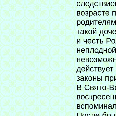
следствие
возрасте 
родителям
такой доч
и честь Р
неплодной
невозможн
действует
законы пр
В Свято-В
воскресень
вспоминал
После бог