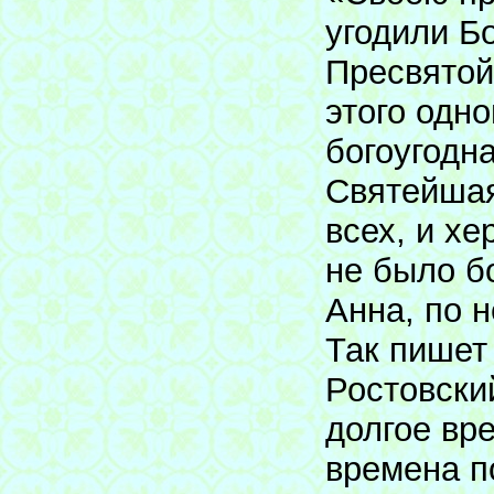
угодили Б
Пресвятой
этого одно
богоугодна
Святейшая
всех, и х
не было б
Анна, по 
Так пишет
Ростовский
долгое вр
времена п