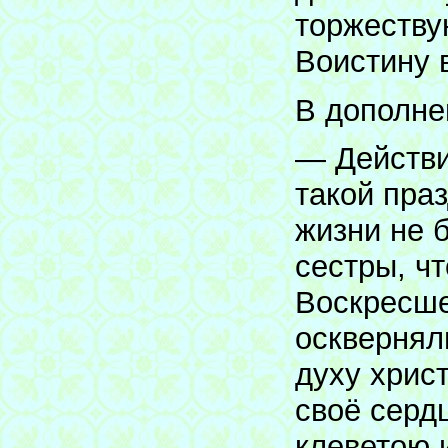
торжеству
Воистину 
В дополне
— Действи
такой пра
жизни не 
сестры, чт
Воскресше
оскверняли
духу хрис
своё серд
клеветою 