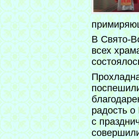
примиряющ
В Свято-В
всех храма
состоялос
Прохладна
поспешили
благодаре
радость о
с праздни
совершили