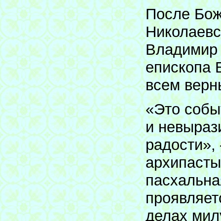
После Бож
Николаевс
Владимир 
епископа 
всем верн
«Это собы
и невыраз
радости»,
архипасты
пасхальна
проявляет
делах мил