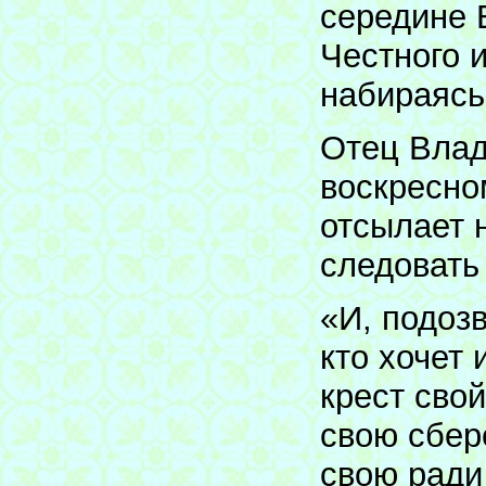
середине 
Честного 
набираясь
Отец Влад
воскресно
отсылает 
следовать 
«И, подоз
кто хочет 
крест свой
свою сбере
свою ради