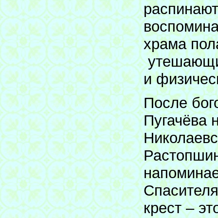
распинают
воспомина
храма пол
утешающий
и физичес
После бог
Пугачёва 
Николаевс
Растопшин
напоминае
Спасителя
крест – эт