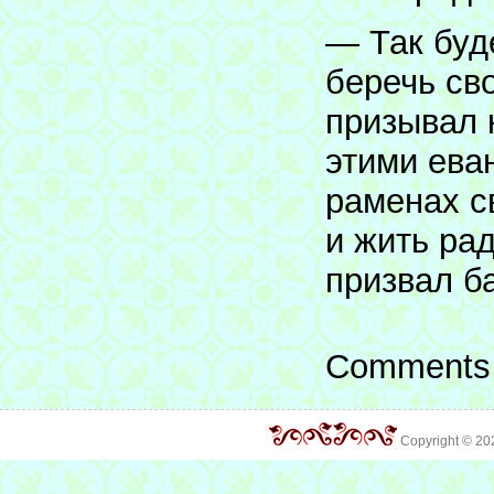
— Так буд
беречь св
призывал 
этими ева
раменах с
и жить рад
призвал б
Comments 
Copyright © 2