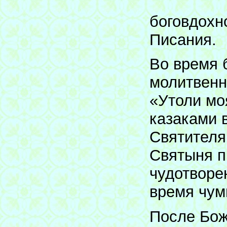
боговдохн
Писания.
Во время 
молитвенн
«Утоли мо
казаками 
Святителя
Святыня п
чудотворе
время чум
После Бож