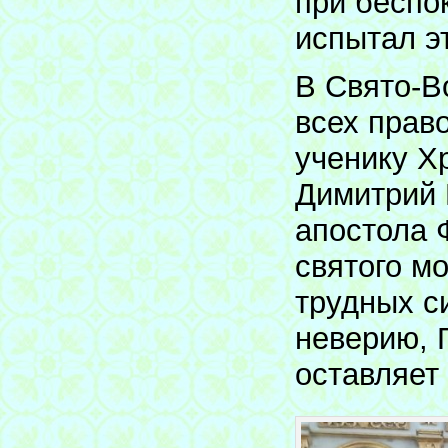
при беспо
испытал э
В Свято-В
всех прав
ученику Х
Димитрий 
апостола 
святого м
трудных с
неверию, 
оставляет 