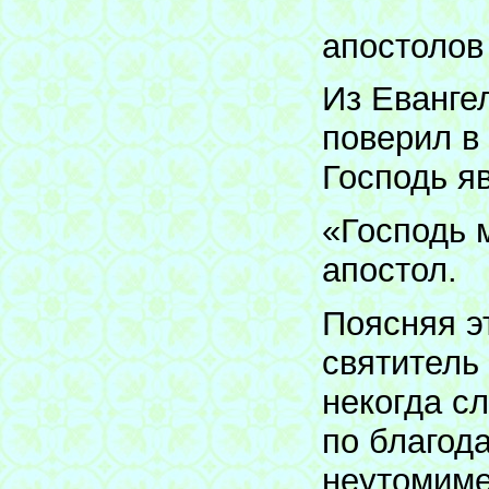
апостолов
Из Еванге
поверил в
Господь я
«Господь м
апостол.
Поясняя э
святитель
некогда с
по благод
неутомиме