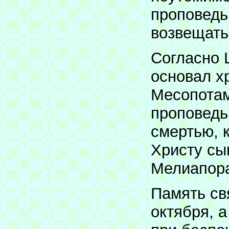
проповедь
возвещать
Согласно 
основал х
Месопотам
проповедь
смертью, 
Христу сы
Мелиапора
Память св
октября, 