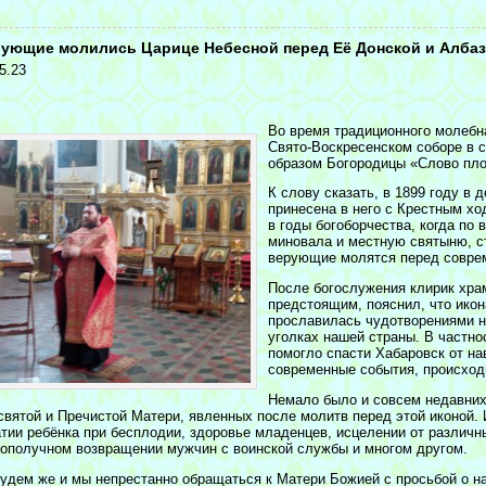
<
ующие молились Царице Небесной перед Её Донской и Албаз
5.23
Во время традиционного молебн
Свято-Воскресенском соборе в с
образом Богородицы «Слово пло
К слову сказать, в 1899 году в
принесена в него с Крестным хо
в годы богоборчества, когда по 
миновала и местную святыню, с
верующие молятся перед совре
После богослужения клирик хра
предстоящим, пояснил, что икон
прославилась чудотворениями н
уголках нашей страны. В частнос
помогло спасти Хабаровск от на
современные события, происход
Немало было и совсем недавних
святой и Пречистой Матери, явленных после молитв перед этой иконой.
атии ребёнка при бесплодии, здоровье младенцев, исцелении от различн
гополучном возвращении мужчин с воинской службы и многом другом.
удем же и мы непрестанно обращаться к Матери Божией с просьбой о на