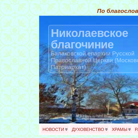
По благослов
Николаевское
благочиние
Балаковской епархии Русской
Православной Церкви (Москов
Патриархат)
НОВОСТИ
ДУХОВЕНСТВО
ХРАМЫ
Р