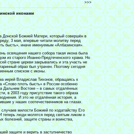
>>>
инской иконами
а Донской Божией Матери, который совершён в
реду, 3 мая, впервые читали молитву перед
ть бысть», иначе именуемым «Албазинская».
 день освящения нашего собора такая икона была
дом из старого Иоанно-Предтеченского храма. Но
всей стране церкви закрывались и эта участь не
таринный образ был утрачен. Поэтому сегодня
менным списком с иконы.
ма иерей Владислав Тихонов, обращаясь к
а «Слово плоть бысть» в России особенно
а Дальнем Востоке – в самых отдалённых
ти, в 2003 году присутствие такого образа
воднения. И это не отдалённая история, а
ившие у наших соотечественников на глазах.
 случаев милости Божией по ходатайству Его
 И теперь люди молятся перед святым ликом о
ых болезней, защите страны и воинства,
шей защите и верить в заступничество