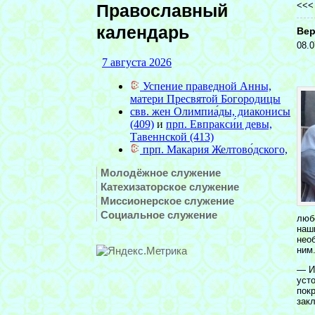
<<
Православный
календарь
Вер
08.0
Молодёжное служение
Катехизаторское служение
Миссионерское служение
Социальное служение
люб
наш
нео
ним
— И
уст
пок
зак