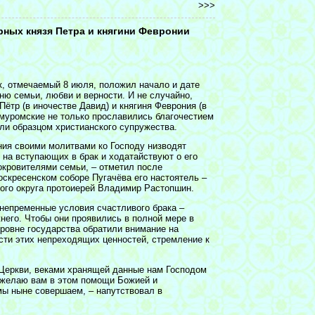
>>>
ных князя Петра и княгини Февронии
к, отмечаемый 8 июля, положил начало и дате
ню семьи, любви и верности. И не случайно,
Пётр (в иночестве Давид) и княгиня Феврония (в
муромские не только прославились благочестием
али образцом христианского супружества.
ия своими молитвами ко Господу низводят
 на вступающих в брак и ходатайствуют о его
окровителями семьи, – отметил после
оскресенском соборе Пугачёва его настоятель –
ого округа протоиерей Владимир Растопшин.
непременные условия счастливого брака –
него. Чтобы они проявились в полной мере в
уровне государства обратили внимание на
сти этих непреходящих ценностей, стремление к
й Церкви, веками хранящей данные нам Господом
Я желаю вам в этом помощи Божией и
мы ныне совершаем, – напутствовал в