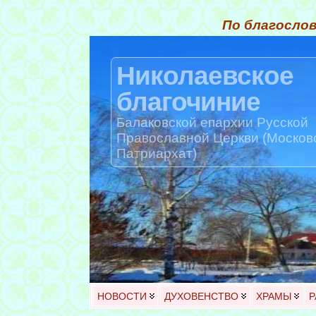
По благослов
Николаевское
благочиние
Балаковской епархии Русской
Православной Церкви (Москов
Патриархат)
НОВОСТИ
ДУХОВЕНСТВО
ХРАМЫ
Р