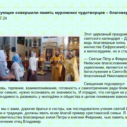
<
ующие совершили память муромских чудотворцев – благовер
7.24
Этот церковный праздни
светского календаря – Д
ведь благоверные князь 
иночестве Евфросиния) 
и милосердием, но и ст
— Святые Пётр и Феврон
Небесное благословение
укреплении, являются п
богослужения в Свято-В
благочинный Николаевск
Священник подчеркнул: 
овь, терпение, взаимопонимание, готовность к самоотречению ради ближ
их семьях, нужно осознавать их значимость. И отрадно, что сегодня на 
бходимость развивать у молодёжи и общества в целом понимание важно
.
 мы с вами, дорогие братья и сестры, как последователи учения свято
ои и традиции, должны явить всем благой пример христианской семьи. 
ровительства благоверных князя Петра и княгини Февронии, чью память 
лючение отец Владимир.