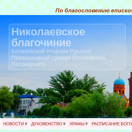
По благословению еписко
Николаевское
благочиние
Балаковской епархии Русской
Православной Церкви (Московский
Патриархат)
НОВОСТИ
ДУХОВЕНСТВО
ХРАМЫ
РАСПИСАНИЕ БОГ