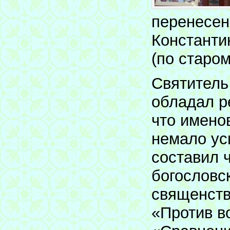
перенесен
Константи
(по старом
Святитель
обладал р
что имено
немало ус
составил 
богословс
священстве
«Против в