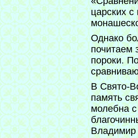
«Сравнени
царских с
монашеско
Однако бо
почитаем 
пороки. По
сравниваю
В Свято-В
память св
молебна с
благочинн
Владимир 