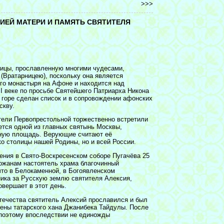
>>>
ИЕЙ МАТЕРИ И ПАМЯТЬ СВЯТИТЕЛЯ
дицы, прославленную многими чудесами,
(Вратарницею), поскольку она является
го монастыря на Афоне и находится над
II веке по просьбе Святейшего Патриарха Никона
й горе сделан список и в сопровождении афонских
скву.
ители Первопрестольной торжественно встретили
ется одной из главных святынь Москвы,
сную площадь. Верующие считают её
ко столицы нашей Родины, но и всей России.
ения в Свято-Воскресенском соборе Пугачёва 25
ожанам настоятель храма благочинный
что в Белокаменной, в Богоявленском
ика за Русскую землю святителя Алексия,
овершает в этот день.
Отечества святитель Алексий прославился и был
ены татарского хана Джанибека Тайдулы. После
 поэтому впоследствии не единожды