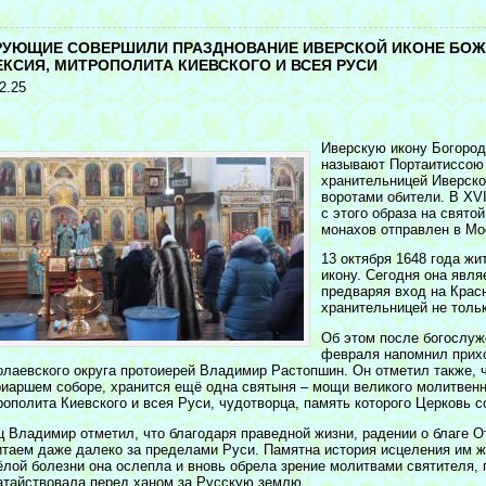
<
РУЮЩИЕ СОВЕРШИЛИ ПРАЗДНОВАНИЕ ИВЕРСКОЙ ИКОНЕ БОЖ
ЕКСИЯ, МИТРОПОЛИТА КИЕВСКОГО И ВСЕЯ РУСИ
2.25
Иверскую икону Богоро
называют Портаитиссою 
хранительницей Иверско
воротами обители. В XV
с этого образа на свято
монахов отправлен в Мо
13 октября 1648 года ж
икону. Сегодня она явля
предваряя вход на Кра
хранительницей не толь
Об этом после богослуж
февраля напомнил прих
олаевского округа протоиерей Владимир Растопшин. Он отметил также, 
риаршем соборе, хранится ещё одна святыня – мощи великого молитвенн
рополита Киевского и всея Руси, чудотворца, память которого Церковь с
ц Владимир отметил, что благодаря праведной жизни, радении о благе 
итаем даже далеко за пределами Руси. Памятна история исцеления им ж
ёлой болезни она ослепла и вновь обрела зрение молитвами святителя,
атайствовала перед ханом за Русскую землю.