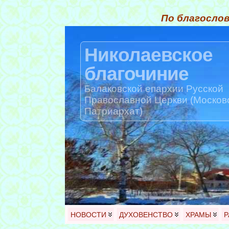
По благослов
Николаевское
благочиние
Балаковской епархии Русской
Православной Церкви (Москов
Патриархат)
НОВОСТИ
ДУХОВЕНСТВО
ХРАМЫ
Р