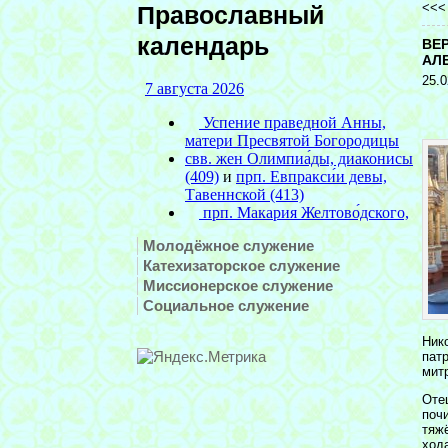
<<
Православный
календарь
ВЕ
АЛ
25.0
Молодёжное служение
Катехизаторское служение
Миссионерское служение
Социальное служение
Ник
пат
мит
Оте
поч
тяж
ход