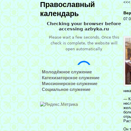
<<
Православный
календарь
Вер
07.0
Молодёжное служение
Катехизаторское служение
Миссионерское служение
Социальное служение
ника
— К
нес
жел
боле
отр
Рас
Он т