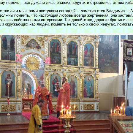
ему помочь – все думали лишь о своих недугах и стремились от них изба
е так ли и мы с вами поступаем сегодня?! – заметил отец Владимир. – 
должны помнить, что настоящая любовь всегда жертвенная, она заставля
тупаясь собственными интересами. Так давайте же, дорогие братья и се
а и окружающих нас людей, помнить не только о своих недугах, помогать