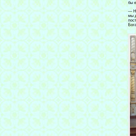
бы 
— Н
мы 
пос
Бог