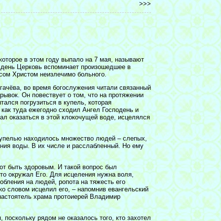
>>>
которое в этом году выпало на 7 мая, называют
 день Церковь вспоминает произошедшее в
сом Христом неизлечимо больного.
гачёва, во время богослужения читали связанный
рывок. Он повествует о том, что на протяжении
тался погрузиться в купель, которая
 как туда ежегодно сходил Ангел Господень и
ал оказаться в этой клокочущей воде, исцелялся
купелью находилось множество людей – слепых,
ия воды. В их числе и расслабленный. Но ему
от быть здоровым. И такой вопрос был
кто окружал Его. Для исцеления нужна воля,
обления на людей, ропота на тяжесть его
ько словом исцелил его, – напомнив евангельский
 настоятель храма протоиерей Владимир
, поскольку рядом не оказалось того, кто захотел