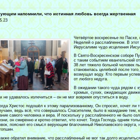
<
ующим напомнили, что истинная любовь всегда жертвенная
5.23
Четвёртое воскресенье по Пасхе, 
Неделей о расслабленном. В этот
Иерусалиме чудо исцеления Иису
В Свято-Воскресенском соборе Пу
с таким событием евангельский от
38 лет тяжело больной человек пы
становилась целебной после того,
возмущал воду. Кто первым успев
от любого недуга.
В ожидании такого чуда рядом с 
хромых, сухих, ожидающих движен
к не удавалось излечиться – он не мог вовремя опуститься в воду.
огда Христос подошёл к этому парализованному, Он спросил, хочет ли т
лучаен, ведь всё, что совершалось Спасителем, было в назидание тем, 
ание самого человека и вера. И поскольку у расслабленного не было озл
зни, он смиренно и кротко ответил, что хочет. Тогда Господь одним тол
ывок, пояснил его смысл верующим благочинный Николаевского округа,
топшин.
акже обратил внимание, что расслабленный не мог так долго исцелиться