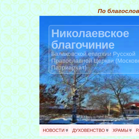
По благослов
Николаевское
благочиние
Балаковской епархии Русской
Православной Церкви (Москов
Патриархат)
НОВОСТИ
ДУХОВЕНСТВО
ХРАМЫ
Р