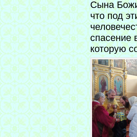
Сына Божи
что под э
человечест
спасение 
которую 