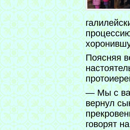
галилейск
процессию
хоронившу
Поясняя в
настоятел
протоиере
— Мы с ва
вернул сы
прекровен
говорят н