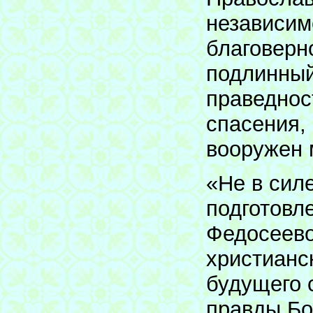
независим
благоверно
подлинный
праведнос
спасения,
вооружен 
«Не в силе
подготовл
Федосеево
христианс
будущего 
правды Бо