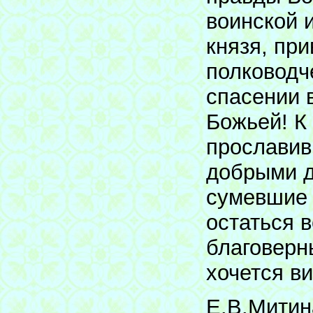
воинской 
князя, при
полководче
спасении 
Божьей! К
прославив
добрыми д
сумевшие 
остаться 
благоверн
хочется в
Е.В.Митин