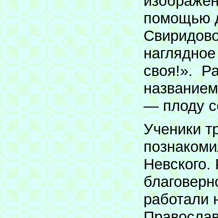
изображен
помощью д
Свиридово
наглядное
своя!». Р
названием
— плоду с
Ученики тр
познакоми
Невского. 
благоверно
работали 
Православ