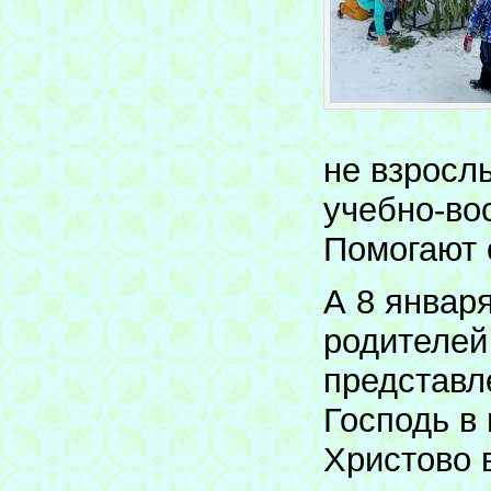
не взросл
учебно-во
Помогают 
А 8 январ
родителей
представл
Господь в
Христово 