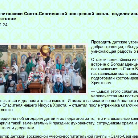
<
питанники Свято-Сергиевской воскресной школы поделились
истовом
1.24
Проводить детские утре
добрая традиция, объе
умножающая радость о 
О таком величайшем из 
встрече с Богомладенце
состоявшемся в Свято-В
наставниками мальчишки
подготовили костюмиров
Христовом.
— Смысл этого события,
человечества мы постига
мываться и делаем это все вместе. И вместе начинаем во всей полноте
у Спасителя нашего Иисуса Христа, – отметил после утренника благочи
топшин.
сердечно поблагодарил детей и их педагогов за то, что и в школьные ка
арили такой замечательный праздник духовенству, сотрудникам храма и
ушкам и дедушкам.
ектор детской воскресной учебно-воспитательной группы «Свято-Сергие