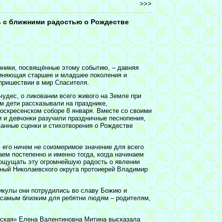
>>>
 с ближними радостью о Рождестве
нники, посвящённые этому событию, – давняя
диняющая старшее и младшее поколения и
пришествии в мир Спасителя.
чудес, о ликовании всего живого на Земле при
м дети рассказывали на празднике,
оскресенском соборе 8 января. Вместе со своими
 и девчонки разучили праздничные песнопения,
анные сценки и стихотворения о Рождестве
 его ничем не соизмеримое значение для всего
ем постепенно и именно тогда, когда начинаем
 ощущать эту огромнейшую радость о явлении
нный Николаевского округа протоиерей Владимир
никулы они потрудились во славу Божию и
 самым близким для ребятни людям – родителям,
вская» Елена Валентиновна Митина высказала