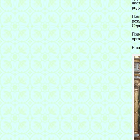
нас
род
Пом
рож
Сер
При
орг
В з