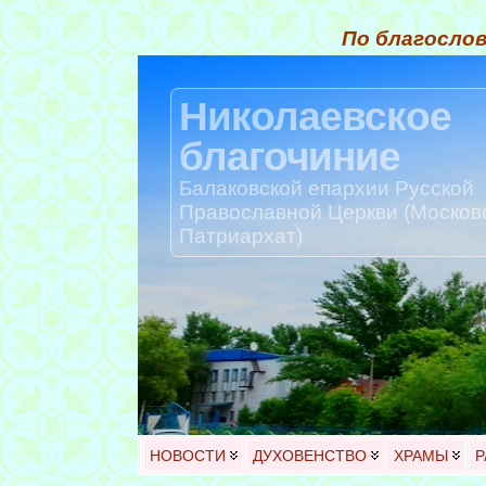
По благослов
Николаевское
благочиние
Балаковской епархии Русской
Православной Церкви (Москов
Патриархат)
НОВОСТИ
ДУХОВЕНСТВО
ХРАМЫ
Р