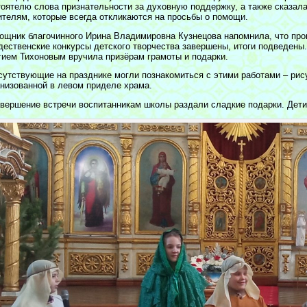
тоятелю слова признательности за духовную поддержку, а также сказал
ителям, которые всегда откликаются на просьбы о помощи.
ощник благочинного Ирина Владимировна Кузнецова напомнила, что про
дественские конкурсы детского творчества завершены, итоги подведены.
гием Тихоновым вручила призёрам грамоты и подарки.
сутствующие на празднике могли познакомиться с этими работами – рис
анизованной в левом приделе храма.
авершение встречи воспитанникам школы раздали сладкие подарки. Дети