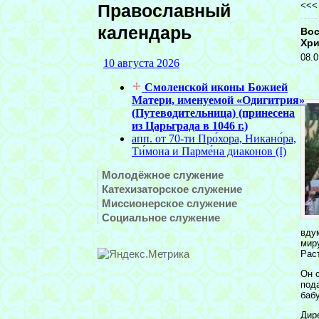
<<
Православный
календарь
Вос
Хр
08.0
Молодёжное служение
Катехизаторское служение
Миссионерское служение
Социальное служение
вду
мир
Рас
Он 
под
баб
Дир