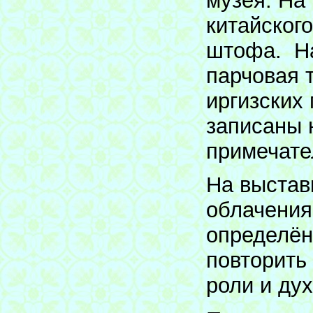
музея. На
китайског
штофа. На
парчовая 
иргизских
записаны 
примечате
На выстав
облачения
определён
повторить
роли и ду