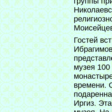
группы пр
Николаевс
религиозн
Моисейцев
Гостей вс
Ибрагимов
представл
музея 100 
монастырей
времени. 
подаренна
Иргиз. Эт