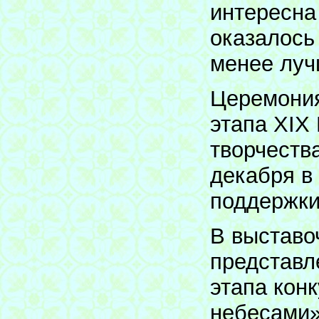
интересна
оказалось
менее луч
Церемония
этапа XIХ
творчеств
декабря в
поддержки
В выставо
представл
этапа кон
небесами»