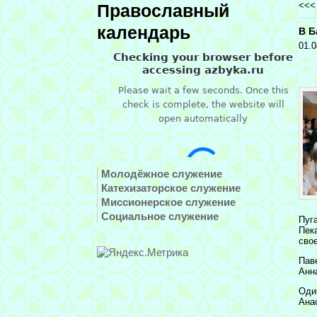
<<
Православный
календарь
В Б
01.0
Молодёжное служение
Катехизаторское служение
Миссионерское служение
Социальное служение
Пуг
Пек
сво
Пав
Анн
Оди
Ана