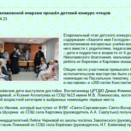
<
алаковской епархии прошёл детский конкурс чтецов
4.23
Епархиальный этап детского конкурс
содержания «Хвалите имя Господне» 
воспитанников воскресных учебно-во
него вместе с родителями, педагога
– дети и подростки в возрасте от 6 д
Николаевского благочиния, мальчишки
ребята из Березово и Карловки оказа
Общее число участников превысило 8
исполнительском мастерстве было с
номинации на Пасхальную тематику, а
и наставник» и «200-летие Констант
ачёвские дети выступили достойно. Воспитанница ЦРТДЮ Диана Фоминов
аревой, и Ксения Аллилуева из СОШ №13 имени М.В. Ломоносова, воспит
ей возрастной категории в выбранных номинациях первые места.
ел Ивлиев, который выступил от ВУВГ «Свято-Сергиевская» Свято-Воскре
а Шухрина из СОШ села Карловка (руководитель А.А. Серпутько) получ
ннадцатилетней Лейле Черновой из школы посёлка Заволжского (руково
стасии Ложкиной из СОШ села Берёзово (руководитель И.Г. Бабичева) п