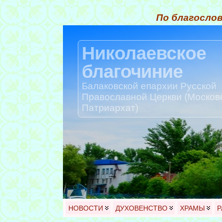
По благослов
Николаевское
благочиние
Балаковской епархии Русской
Православной Церкви (Москов
Патриархат)
НОВОСТИ
ДУХОВЕНСТВО
ХРАМЫ
Р