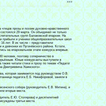
>>>
а чтецов прозы и поэзии духовно-нравственного
состоялся 29 марта. Он объединил не только
спитательных групп Балаковской епархии. На
ми прибыли и ученики общеобразовательных школ
о 16 лет. В их числе – представители
 и девчонки из Пугачёвского района. Кстати,
лись на епархиальном этапе конкурса впервые.
0 человек, поэтому соперничество в
ерьёзным. Юные конкурсанты выступили в
 также читали стихи и прозу по темам «Педагог
ина Дмитриевича Ушинского».
а, которая занимается под руководством О.В.
анница педагога Е.Б. Никифоровой, заняли в
сенского собора (руководитель Е.В. Митина), и
или вторые места.
дитель Е.Ю. Столярова) и десятилетней
рисуждены третьи места.