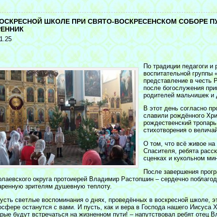
<
ВОСКРЕСНОЙ ШКОЛЕ ПРИ СВЯТО-ВОСКРЕСЕНСКОМ СОБОРЕ П
РЕННИК
1.25
По традиции педагоги и 
воспитательной группы 
представление в честь Р
после богослужения при
родителей мальчишек и 
В этот день согласно пр
славили рождённого Хри
рождественский тропарь
стихотворения о велича
О том, что всё живое н
Спасителя, ребята расс
сценках и кукольном мин
После завершения прогр
олаевского округа протоиерей Владимир Растопшин – сердечно поблагода
аренную зрителям душевную теплоту.
усть светлые воспоминания о днях, проведённых в воскресной школе, э
осфере останутся с вами. И пусть, как и вера в Господа нашего Иисуса 
орые будут встречаться на жизненном пути! – напутствовал ребят отец 