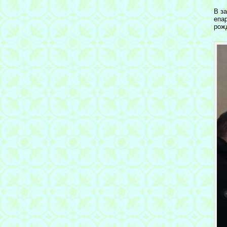
В з
епа
рож