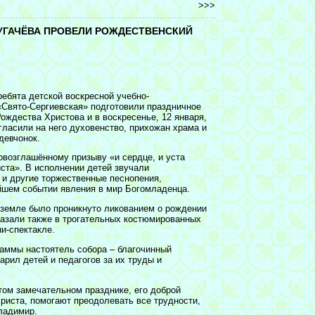
>>>
УГАЧЁВА ПРОВЕЛИ РОЖДЕСТВЕНСКИЙ
ребята детской воскресной учебно-
«Свято-Сергиевская» подготовили праздничное
ождества Христова и в воскресенье, 12 января,
гласили на него духовенство, прихожан храма и
девчонок.
овозглашённому призыву «и сердце, и уста
ста». В исполнении детей звучали
 и другие торжественные песнопения,
йшем событии явления в мир Богомладенца.
а земле было проникнуто ликованием о рождении
казали также в трогательных костюмированных
и-спектакле.
аммы настоятель собора – благочинный
рил детей и педагогов за их труды и
том замечательном празднике, его доброй
Христа, помогают преодолевать все трудности,
Владимир.