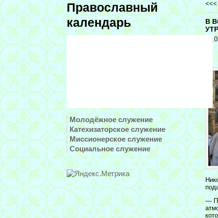
<<
Православный
календарь
В 
УТ
13.0
Молодёжное служение
Катехизаторское служение
Миссионерское служение
Социальное служение
Ник
под
— П
атм
кот