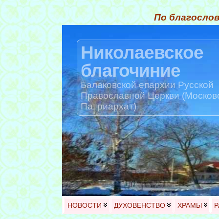
По благослов
Николаевское
благочиние
Балаковской епархии Русской
Православной Церкви (Москов
Патриархат)
НОВОСТИ
ДУХОВЕНСТВО
ХРАМЫ
Р