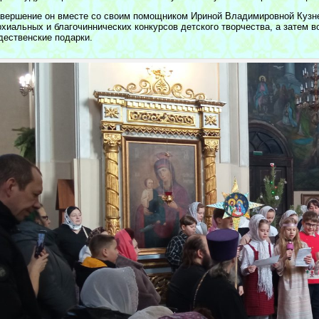
авершение он вместе со своим помощником Ириной Владимировной Кузн
рхиальных и благочиннических конкурсов детского творчества, а затем 
дественские подарки.