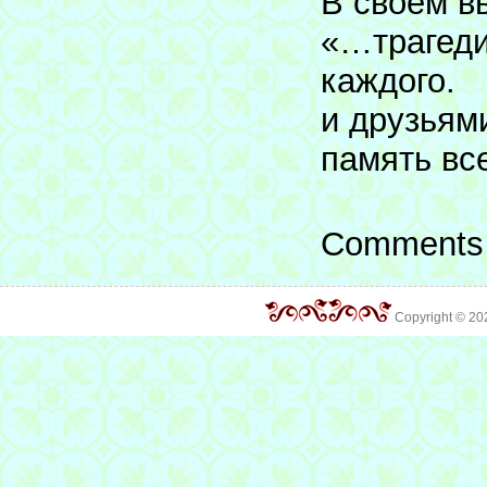
В своем в
«…трагеди
каждого. 
и друзьям
память вс
Comments 
Copyright © 2