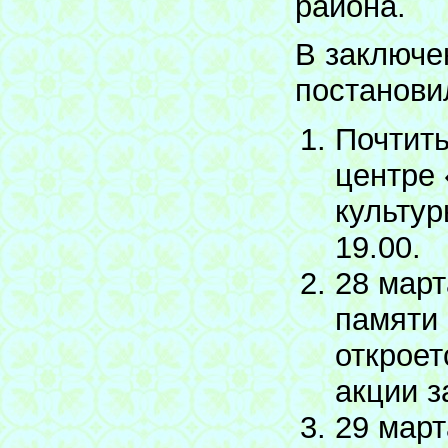
района.
В заключе
постанови
Почтить
центре
культур
19.00.
28 март
памяти
откроет
акции з
29 март