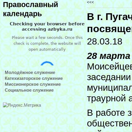
<<<
Православный
календарь
В г. Пуг
посвяще
28.03.18
28 марта
Моисейцев
Молодёжное служение
заседании
Катехизаторское служение
Миссионерское служение
муниципал
Социальное служение
траурной 
В работе 
обществен