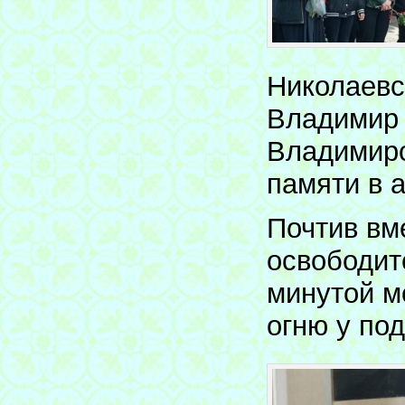
Николаевс
Владимир 
Владимиро
памяти в 
Почтив вм
освободит
минутой м
огню у по