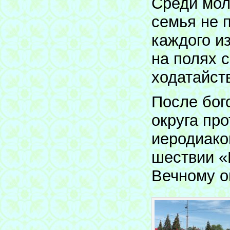
Среди мол
семья не 
каждого из
на полях 
ходатайст
После бог
округа пр
иеродиако
шествии «
Вечному о