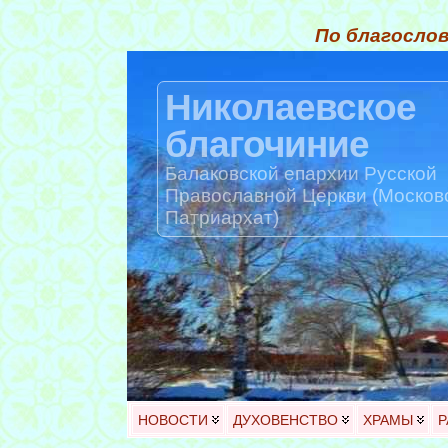
По благослов
Николаевское
благочиние
Балаковской епархии Русской
Православной Церкви (Москов
Патриархат)
НОВОСТИ
ДУХОВЕНСТВО
ХРАМЫ
Р