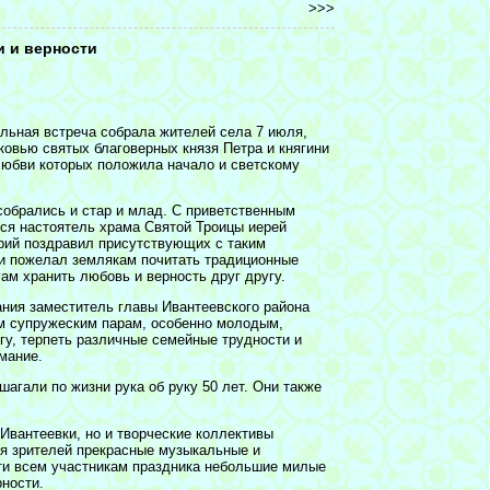
>>>
и и верности
ельная встреча собрала жителей села 7 июля,
ковью святых благоверных князя Петра и княгини
любви которых положила начало и светскому
обрались и стар и млад. С приветственным
ся настоятель храма Святой Троицы иерей
орий поздравил присутствующих с таким
и пожелал землякам почитать традиционные
ам хранить любовь и верность друг другу.
ния заместитель главы Ивантеевского района
м супружеским парам, особенно молодым,
угу, терпеть различные семейные трудности и
мание.
шагали по жизни рука об руку 50 лет. Они также
Ивантеевки, но и творческие коллективы
ля зрителей прекрасные музыкальные и
сти всем участникам праздника небольшие милые
ности.