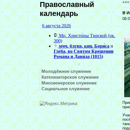
<<
Православный
календарь
В И
08.0
Молодёжное служение
Катехизаторское служение
Миссионерское служение
Социальное служение
При
при
Уча
пос
тан
под