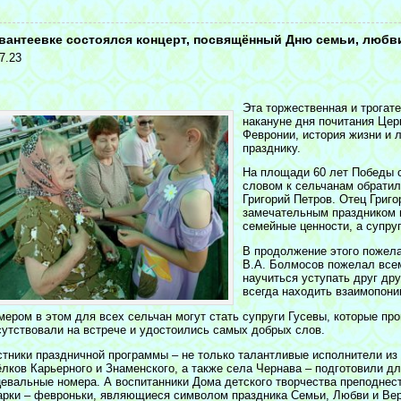
<
вантеевке состоялся концерт, посвящённый Дню семьи, любв
7.23
Эта торжественная и трогат
накануне дня почитания Цер
Февронии, история жизни и 
празднику.
На площади 60 лет Победы с
словом к сельчанам обратил
Григорий Петров. Отец Григ
замечательным праздником 
семейные ценности, а супруг
В продолжение этого пожела
В.А. Болмосов пожелал все
научиться уступать друг др
всегда находить взаимопони
мером в этом для всех сельчан могут стать супруги Гусевы, которые про
сутствовали на встрече и удостоились самых добрых слов.
стники праздничной программы – не только талантливые исполнители из 
ёлков Карьерного и Знаменского, а также села Чернава – подготовили д
цевальные номера. А воспитанники Дома детского творчества преподне
арки – февроньки, являющиеся символом праздника Семьи, Любви и Вер