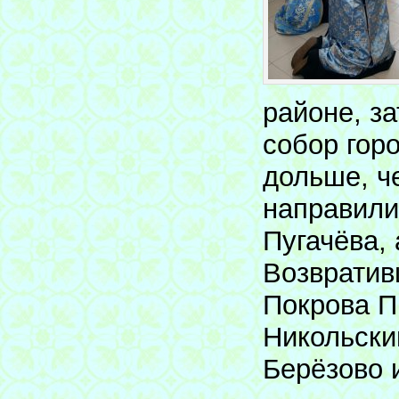
районе, з
собор гор
дольше, че
направили
Пугачёва,
Возвратив
Покрова П
Никольски
Берёзово 