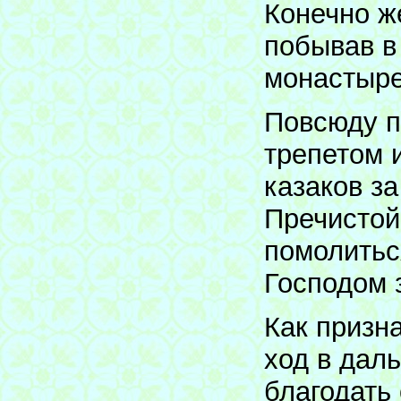
Конечно ж
побывав в
монастыре
Повсюду п
трепетом 
казаков з
Пречистой
помолитьс
Господом 
Как призн
ход в дал
благодать