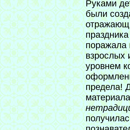
Руками де
были созд
отражающи
праздника
поражала 
взрослых 
уровнем к
оформлени
предела! 
материал
нетрадици
получилас
познавате