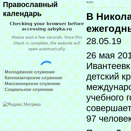
<<<
Православный
календарь
В Никол
ежегодн
28.05.19
26 мая 20
Ивантеевк
Молодёжное служение
детский к
Катехизаторское служение
Миссионерское служение
междунаро
Социальное служение
учебного г
совершает
97 человек