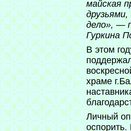
майская п
друзьями,
дело», — 
Гуркина П
В этом го
поддержал
воскресно
храме г.Б
наставник
благодарс
Личный опы
оспорить. 