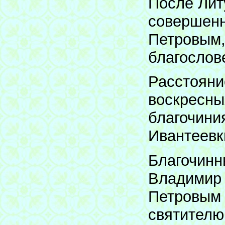
После Лит
совершенн
Петровым,
благослов
Расстояни
воскресны
благочини
Ивантеевк
Благочинн
Владимир 
Петровым 
святителю