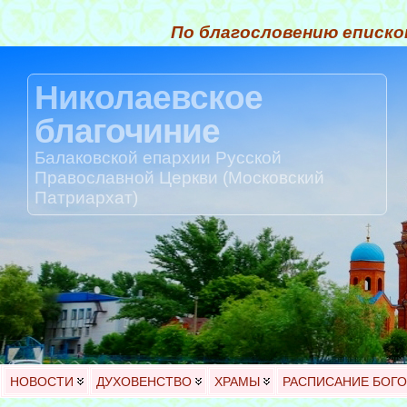
По благословению еписко
Николаевское
благочиние
Балаковской епархии Русской
Православной Церкви (Московский
Патриархат)
НОВОСТИ
ДУХОВЕНСТВО
ХРАМЫ
РАСПИСАНИЕ БОГ