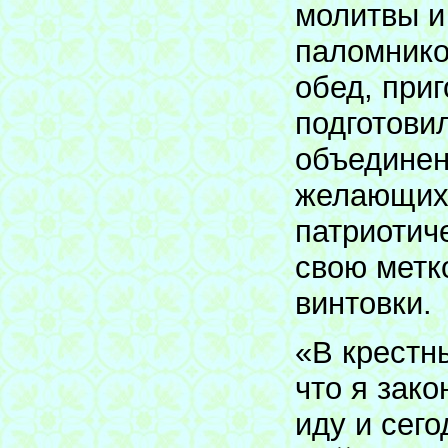
молитвы и
паломнико
обед, при
подготови
объединен
желающих 
патриотич
свою метк
винтовки.
«В крестны
что я зак
иду и сег