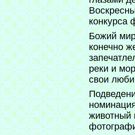
Воскресны
конкурса ф
Божий мир
конечно ж
запечатлел
реки и мор
свои люби
Подведени
номинация
животный 
фотографи