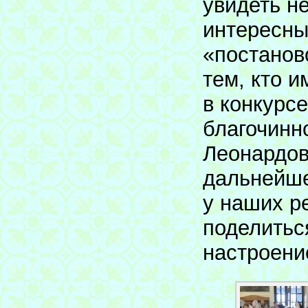
увидеть н
интересны
«постанов
тем, кто 
в конкурс
благочинн
Леонардов
дальнейше
у наших р
поделитьс
настроени