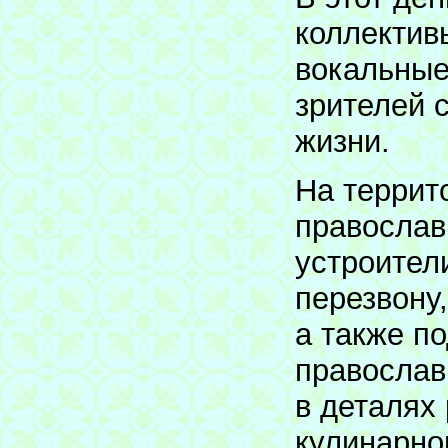
коллектив
вокальные
зрителей 
жизни.
На террит
православ
устроител
перезвону
а также п
православ
в деталях
кулинарно