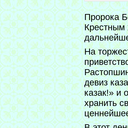
Пророка Б
Крестным 
дальнейше
На торжес
приветств
Растопшин
девиз каз
казак!» и 
хранить св
ценнейшее
В этот де