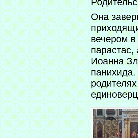
Родительс
Она завер
приходящи
вечером в
парастас, 
Иоанна Зл
панихида.
родителях
единоверц