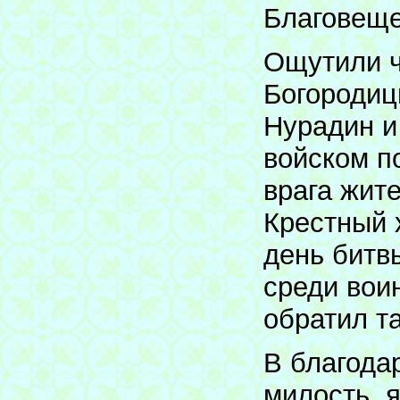
Благовеще
Ощутили ч
Богородицы
Нурадин и
войском п
врага жит
Крестный 
день битв
среди вои
обратил та
В благода
милость, я