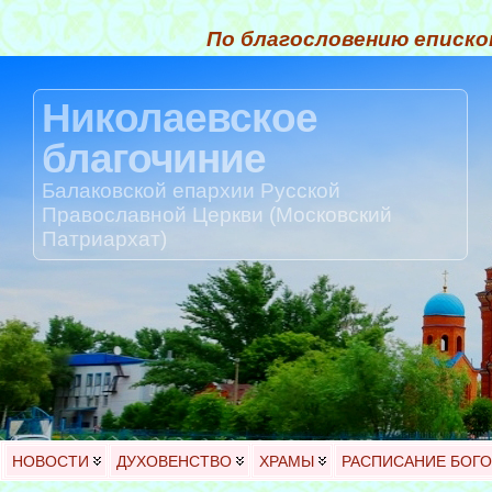
По благословению еписко
Николаевское
благочиние
Балаковской епархии Русской
Православной Церкви (Московский
Патриархат)
НОВОСТИ
ДУХОВЕНСТВО
ХРАМЫ
РАСПИСАНИЕ БОГ