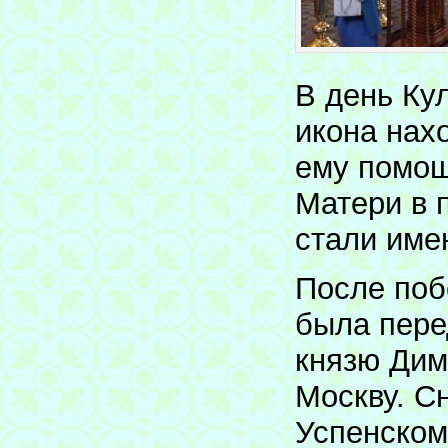
В день Ку
икона нахо
ему помощ
Матери в 
стали име
После поб
была пере
князю Дим
Москву. С
Успенском