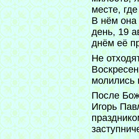
месте, гд
В нём она
день, 19 а
днём её п
Не отходят
Воскресен
молились 
После Бож
Игорь Пав
празднико
заступнич