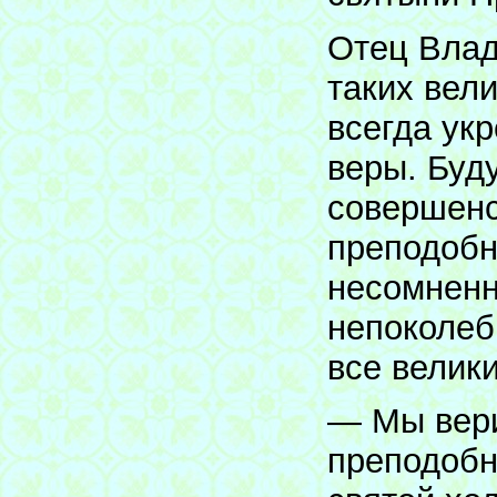
Отец Влад
таких вел
всегда ук
веры. Буд
совершенст
преподобн
несомненн
непоколеб
все велик
— Мы вери
преподобн