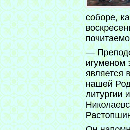
соборе, ка
воскресен
почитаемо
— Преподо
игуменом 
является 
нашей Род
литургии 
Николаевс
Растопшин
Он напомн