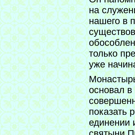
на служени
нашего в 
существов
обособлен
только пр
уже начин
Монастырь
основал в
совершенн
показать 
единении 
святыни П