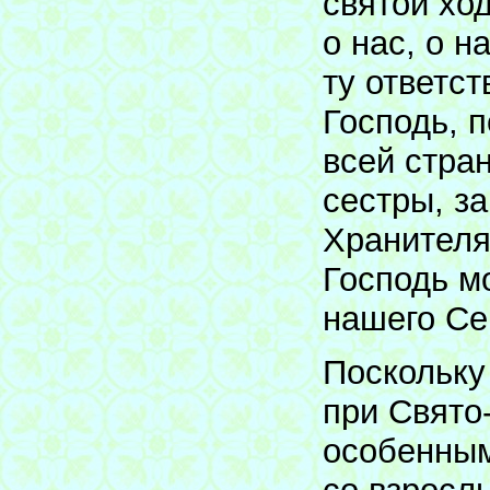
святой хо
о нас, о 
ту ответс
Господь, 
всей стра
сестры, з
Хранителя
Господь м
нашего Се
Поскольку
при Свято
особенным