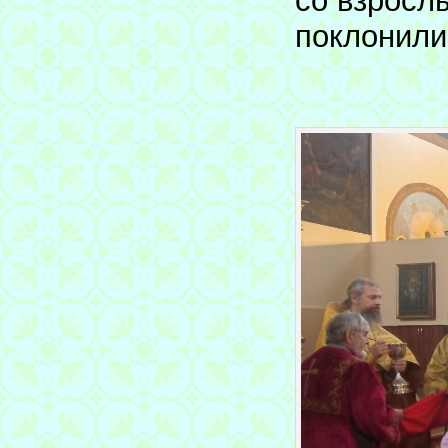
со взросл
поклонили