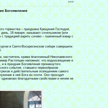
>>>
рие Богоявления
ого торжества – праздника Крещения Господня,
 день, 18 января, называют сочельником (или
о с традицией варить сочиво – пшеничный взвар с
ургии в Свято-Воскресенском соборе совершили
ы.
, настоятель храма благочинный Николаевского
имир Растопшин напомнил, что водоосвящение и
 и в праздник Богоявления проникнутого
ского события, ставшего первообразом
 грехов и действительным освящением самого
ружение в неё Бога во плоти. Оно проходит
т одинаково благодатными свойствами и ничем не