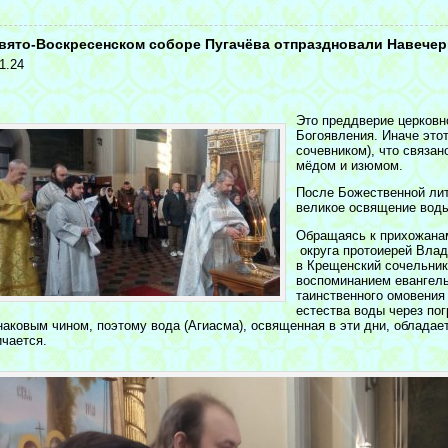
<
вято-Воскресенском соборе Пугачёва отпраздновали Навече
1.24
Это преддверие церковн
Богоявления. Иначе этот
сочевником), что связан
мёдом и изюмом.
После Божественной лит
великое освящение вод
Обращаясь к прихожанам
округа протоиерей Влад
в Крещенский сочельник,
воспоминанием евангель
таинственного омовения
естества воды через пог
наковым чином, поэтому вода (Агиасма), освященная в эти дни, обладае
ичается.