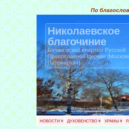
По благослов
Николаевское
благочиние
Балаковской епархии Русской
Православной Церкви (Москов
Патриархат)
НОВОСТИ
ДУХОВЕНСТВО
ХРАМЫ
Р