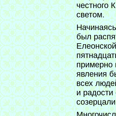
честного 
светом.
Начинаясь
был распя
Елеонской
пятнадцат
примерно в
явления б
всех люде
и радости
созерцали
Многочисл