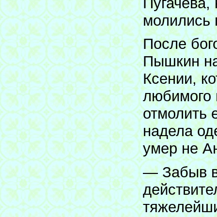
Пугачёва, 
молились 
После бог
Пышкин на
Ксении, к
любимого 
отмолить 
надела оде
умер не А
— Забыв в
действите
тяжелейши