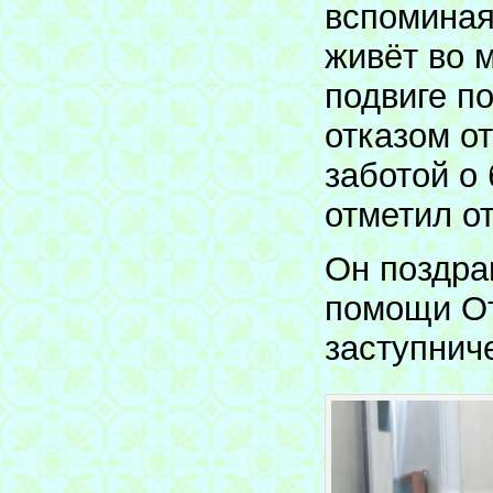
вспоминая
живёт во 
подвиге п
отказом о
заботой о
отметил о
Он поздра
помощи От
заступнич