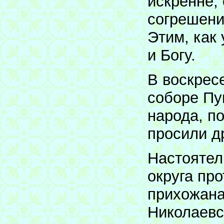
искренне, 
согрешени
Этим, как 
и Богу.
В воскрес
соборе Пу
народа, п
просили д
Настоятел
округа пр
прихожана
Николаевс