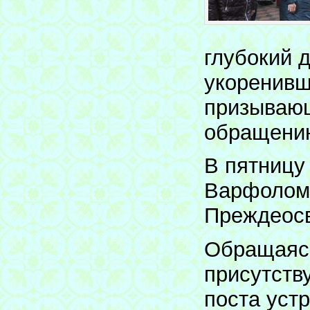
глубокий 
укоренивш
призывающ
обращению
В пятницу
Варфолом
Преждеос
Обращаясь
присутств
поста уст