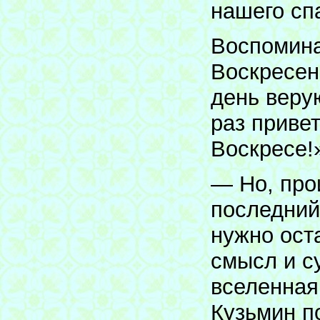
нашего сп
Воспомина
Воскресен
день веру
раз приве
Воскресе!
— Но, про
последний
нужно ост
смысл и с
вселенная
Кузьмин п