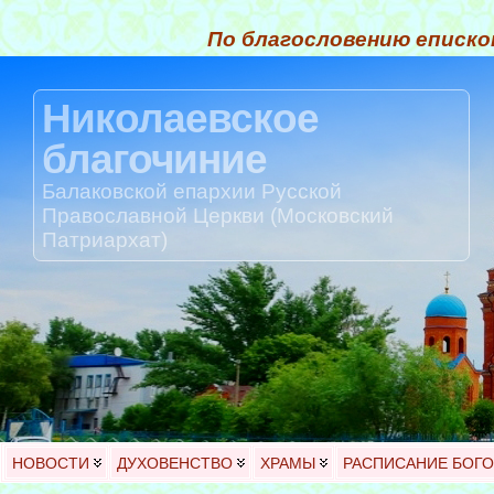
По благословению еписко
Николаевское
благочиние
Балаковской епархии Русской
Православной Церкви (Московский
Патриархат)
НОВОСТИ
ДУХОВЕНСТВО
ХРАМЫ
РАСПИСАНИЕ БОГ