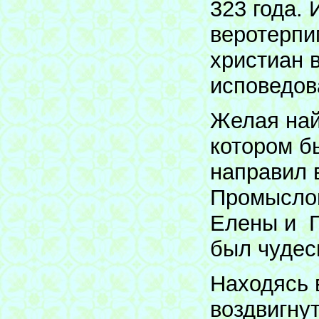
323 года.
веротерпи
христиан 
исповедов
Желая най
котором б
направил 
Промыслом
Елены и П
был чудес
Находясь 
воздвигну