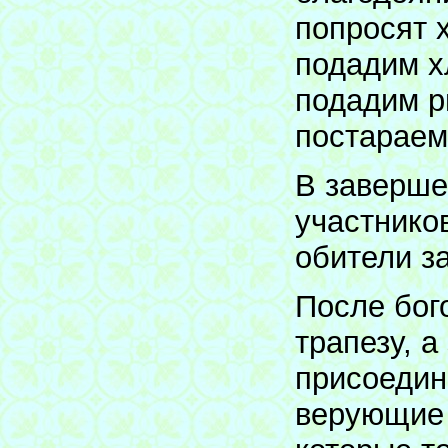
попросят 
подадим х
подадим р
постараем
В заверше
участнико
обители з
После бог
трапезу, а
присоедин
верующие 