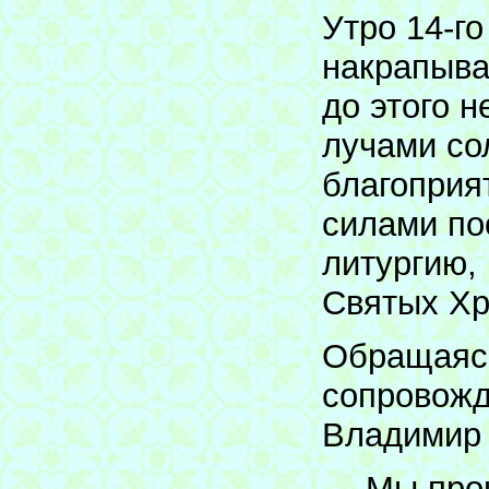
Утро 14-г
накрапыва
до этого 
лучами со
благоприя
силами по
литургию,
Святых Хр
Обращаясь
сопровожд
Владимир 
— Мы прош