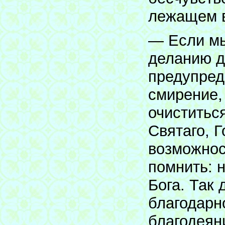
лежащем в
— Если мы
деланию д
предупред
смирение,
очиститьс
Святаго, Г
возможнос
помнить: н
Бога. Так
благодарно
благодеян