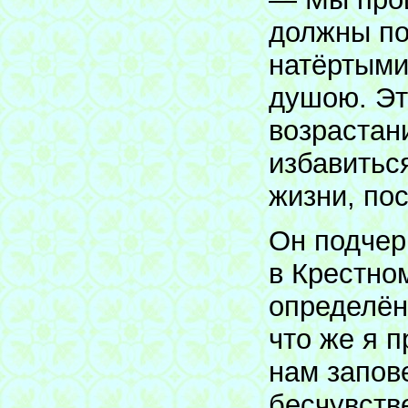
должны по
натёртыми
душою. Эт
возрастан
избавитьс
жизни, по
Он подчер
в Крестно
определён
что же я п
нам запов
бесчувств