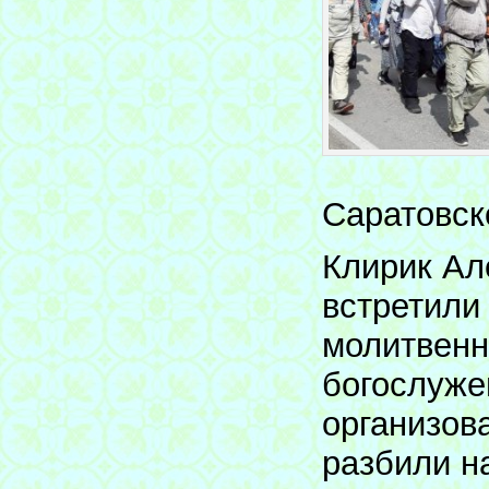
Саратовск
Клирик Ал
встретили
молитвенн
богослуже
организов
разбили н