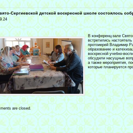
<
вято-Сергиевской детской воскресной школе состоялось собр
9.24
В конференц-зале Свято
встретились настоятель
протоиерей Владимир Ра
образованию и катехиза
воскресной учебно-восп
обсудили насущные вопр
а также мероприятия, п
которые планируется пр
ments are closed.