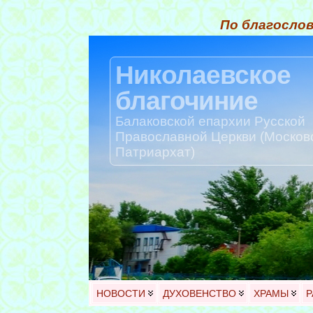
По благослов
Николаевское
благочиние
Балаковской епархии Русской
Православной Церкви (Москов
Патриархат)
НОВОСТИ
ДУХОВЕНСТВО
ХРАМЫ
Р