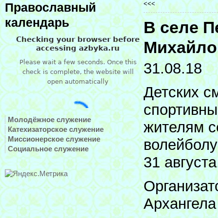
<<<
Православный
календарь
В селе 
Михайло
31.08.18
Детских с
спортивны
Молодёжное служение
жителям с
Катехизаторское служение
Миссионерское служение
волейболу
Социальное служение
31 августа
Организат
Архангела