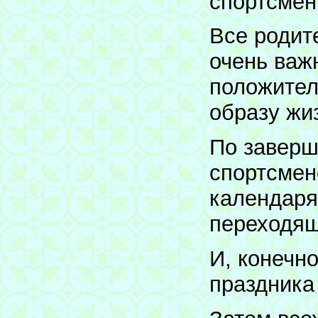
спортсмен
Все родит
очень важ
положител
образу жиз
По заверш
спортсмен
календаря
переходящ
И, конечно
праздника