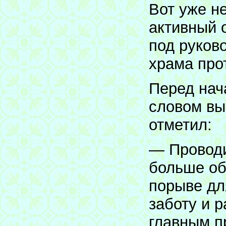
Вот уже н
активный 
под руков
храма про
Перед нач
словом вы
отметил:
— Провод
больше об
порыве дл
заботу и р
главным п