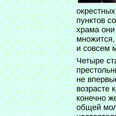
окрестных
пунктов с
храма они
множится,
и совсем 
Четыре ст
престольн
не впервы
возрасте к
конечно ж
общей мол