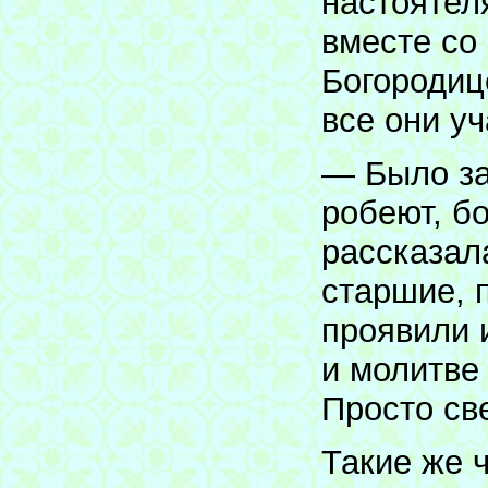
настоятел
вместе со
Богородиц
все они у
— Было за
робеют, бо
рассказал
старшие, 
проявили 
и молитве
Просто св
Такие же 