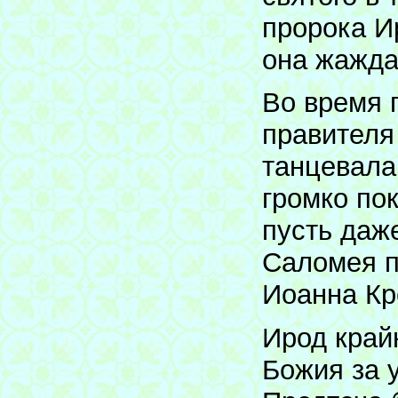
пророка И
она жажда
Во время 
правителя
танцевала
громко пок
пусть даж
Саломея п
Иоанна Кр
Ирод край
Божия за 