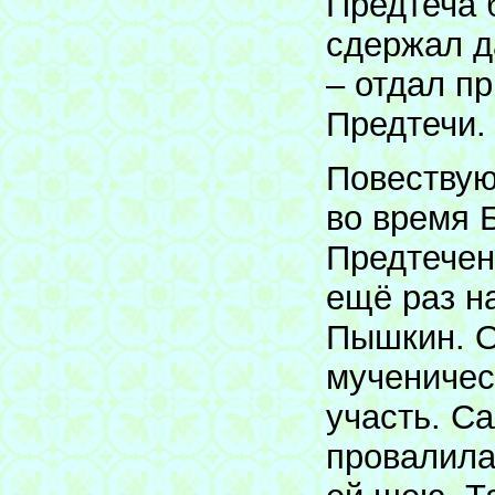
Предтеча 
сдержал д
– отдал п
Предтечи.
Повествую
во время 
Предтечен
ещё раз н
Пышкин. О
мученичес
участь. Са
провалила