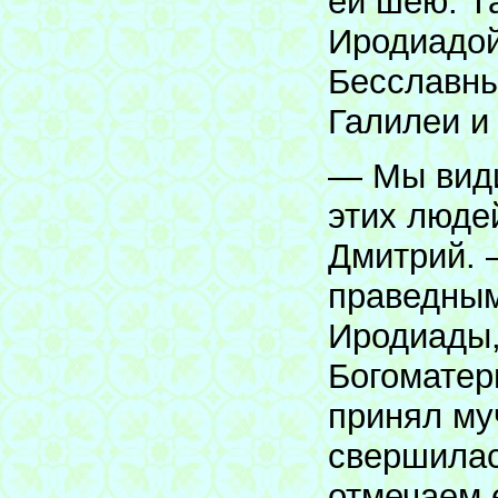
ей шею. Т
Иродиадой
Бесславны
Галилеи и
— Мы види
этих люде
Дмитрий. 
праведным
Иродиады,
Богоматер
принял му
свершилас
отмечаем е