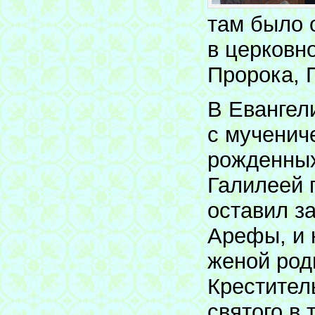
там было 
в церковн
Пророка, 
В Евангел
с мученич
рожденных
Галилеей 
оставил з
Арефы, и 
женой род
Крестител
святого в