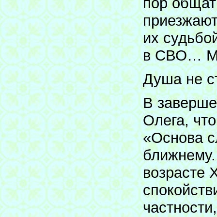
пор общат
приезжают
их судьбой
в СВО… Мо
Душа не с
В заверше
Олега, что
«Основа с
ближнему.
возрасте Х
спокойств
частности,