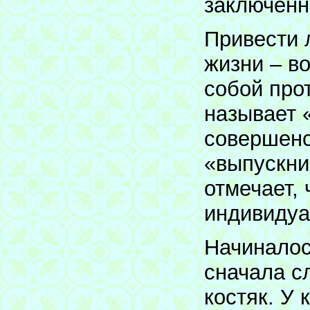
заключённ
Привести 
жизни – во
собой про
называет 
совершенст
«выпускни
отмечает,
индивидуа
Начиналос
сначала с
костяк. У 