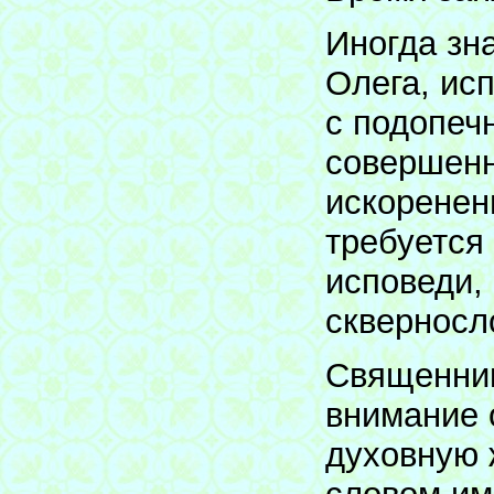
Иногда зн
Олега, ис
с подопечн
совершенн
искоренен
требуется
исповеди,
скверносл
Священник
внимание 
духовную 