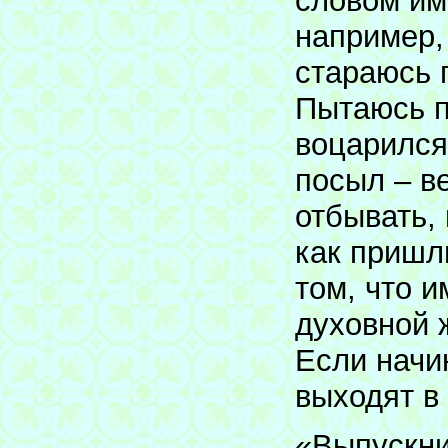
словом им
например,
стараюсь 
Пытаюсь п
воцарился
посыл – ве
отбывать,
как пришли
том, что и
духовной 
Если начи
выходят в
«Выпускн