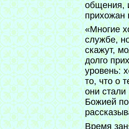
общения, 
прихожан 
«Многие хо
службе, н
скажут, м
долго при
уровень: 
то, что о 
они стали
Божией по
рассказыв
Время зан