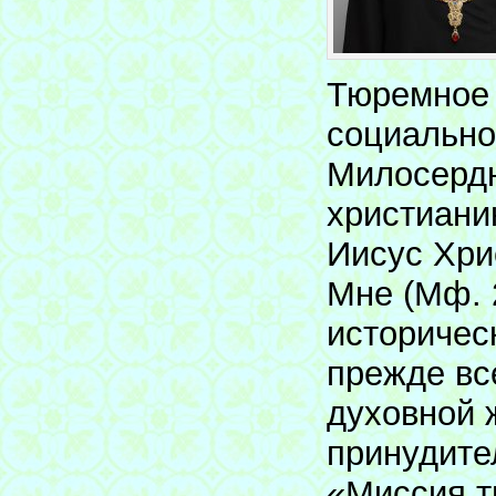
Тюремное 
социально
Милосердн
христиани
Иисус Хри
Мне (Мф. 
историчес
прежде вс
духовной 
принудите
«Миссия т