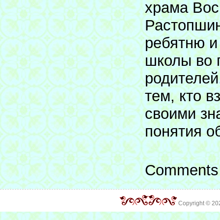
храма Вос
Растопшин
ребятню и
школы во 
родителей.
тем, кто 
своими зн
понятия о
Comments 
Copyright © 2