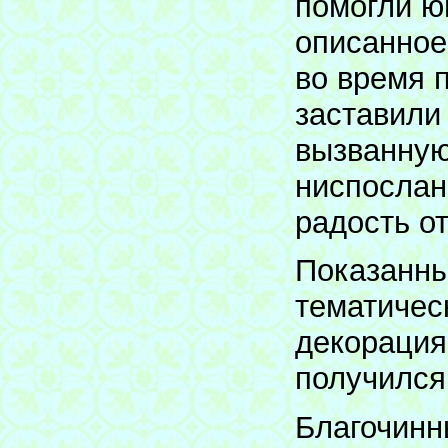
помогли ю
описанное
во время 
заставили
вызванную
ниспослан
радость о
Показанны
тематичес
декорация
получился
Благочинн