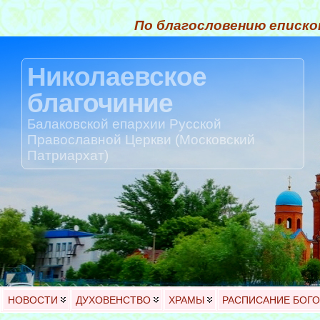
По благословению еписко
Николаевское
благочиние
Балаковской епархии Русской
Православной Церкви (Московский
Патриархат)
НОВОСТИ
ДУХОВЕНСТВО
ХРАМЫ
РАСПИСАНИЕ БОГ