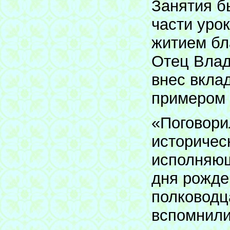
Занятия б
части уро
житием бл
Отец Влад
внес вклад
примером 
«Поговори
историческ
исполняющ
дня рожде
полководц
вспомнили