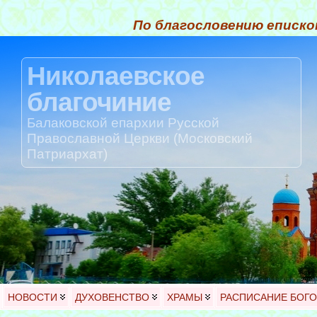
По благословению еписко
Николаевское
благочиние
Балаковской епархии Русской
Православной Церкви (Московский
Патриархат)
НОВОСТИ
ДУХОВЕНСТВО
ХРАМЫ
РАСПИСАНИЕ БОГ