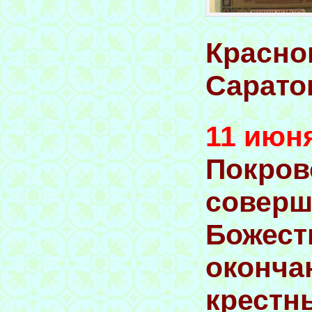
Красно
Сарато
11 июн
Покров
соверш
Божест
оконча
крестн